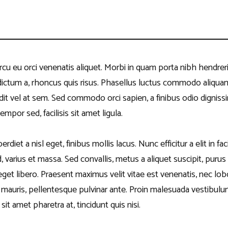
rcu eu orci venenatis aliquet. Morbi in quam porta nibh hendrer
 dictum a, rhoncus quis risus. Phasellus luctus commodo aliqua
andit vel at sem. Sed commodo orci sapien, a finibus odio dignis
por sed, facilisis sit amet ligula.
diet a nisl eget, finibus mollis lacus. Nunc efficitur a elit in f
d, varius et massa. Sed convallis, metus a aliquet suscipit, purus
eget libero. Praesent maximus velit vitae est venenatis, nec lob
 mauris, pellentesque pulvinar ante. Proin malesuada vestibulum 
 sit amet pharetra at, tincidunt quis nisi.