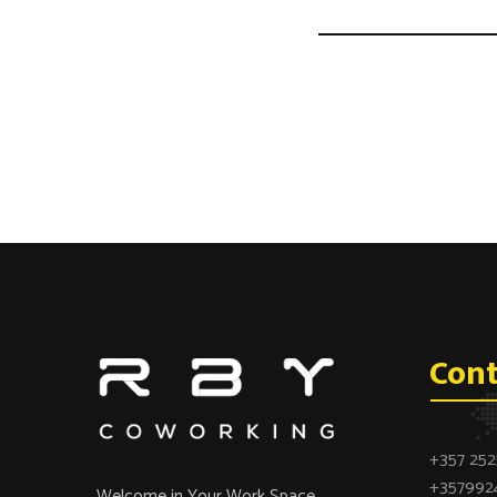
Cont
+357 25
+357992
Welcome in Your Work Space