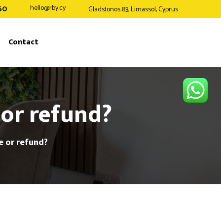
60
hello@rby.cy
Gladstonos 83, Limassol, Cyprus
Contact
or refund?
e or refund?