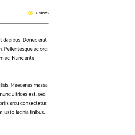
0 views
it dapibus. Donec erat
m. Pellentesque ac orci
sim ac. Nunc ante
acilisis. Maecenas massa
 nunc ultrices est, sed
ortis arcu consectetur.
justo lacinia finibus.