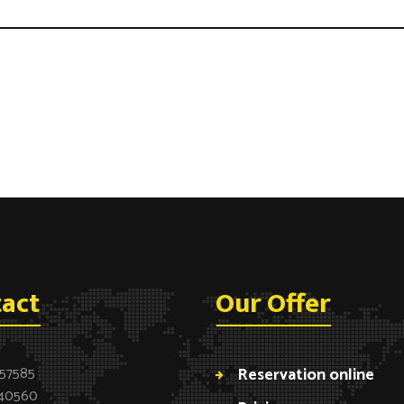
act
Our Offer
257585
Reservation online
40560