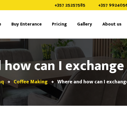
+357 25257585
+357 992405
e
Buy Enterance
Pricing
Gallery
About us
 how can I exchange 
aq
Coffee Making
Where and how can I exchang