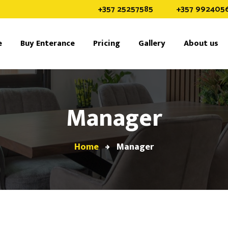
+357 25257585
+357 992405
e
Buy Enterance
Pricing
Gallery
About us
Manager
Home
Manager