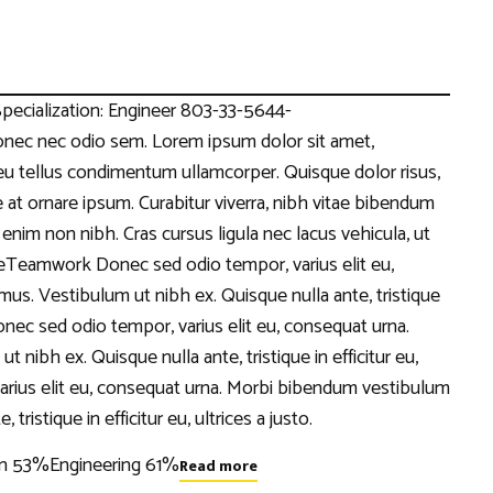
pecialization: Engineer 803-33-5644-
c nec odio sem. Lorem ipsum dolor sit amet,
eu tellus condimentum ullamcorper. Quisque dolor risus,
e at ornare ipsum. Curabitur viverra, nibh vitae bibendum
 enim non nibh. Cras cursus ligula nec lacus vehicula, ut
eTeamwork Donec sed odio tempor, varius elit eu,
s. Vestibulum ut nibh ex. Quisque nulla ante, tristique
Donec sed odio tempor, varius elit eu, consequat urna.
ibh ex. Quisque nulla ante, tristique in efficitur eu,
 varius elit eu, consequat urna. Morbi bibendum vestibulum
ristique in efficitur eu, ultrices a justo.
n 53%Engineering 61%
Read more