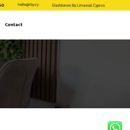
60
hello@rby.cy
Gladstonos 83, Limassol, Cyprus
Contact