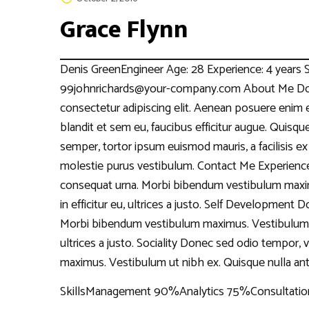
Grace Flynn
Denis GreenEngineer Age: 28 Experience: 4 years S
99johnrichards@your-company.com About Me Done
consectetur adipiscing elit. Aenean posuere enim 
blandit et sem eu, faucibus efficitur augue. Quisqu
semper, tortor ipsum euismod mauris, a facilisis ex
molestie purus vestibulum. Contact Me Experienc
consequat urna. Morbi bibendum vestibulum maximu
in efficitur eu, ultrices a justo. Self Development 
Morbi bibendum vestibulum maximus. Vestibulum ut n
ultrices a justo. Sociality Donec sed odio tempor,
maximus. Vestibulum ut nibh ex. Quisque nulla ante, t
SkillsManagement 90%Analytics 75%Consultatio