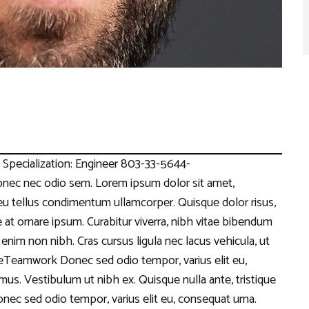
 Specialization: Engineer 803-33-5644-
c nec odio sem. Lorem ipsum dolor sit amet,
eu tellus condimentum ullamcorper. Quisque dolor risus,
e at ornare ipsum. Curabitur viverra, nibh vitae bibendum
 enim non nibh. Cras cursus ligula nec lacus vehicula, ut
eTeamwork Donec sed odio tempor, varius elit eu,
s. Vestibulum ut nibh ex. Quisque nulla ante, tristique
Donec sed odio tempor, varius elit eu, consequat urna.