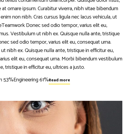
eu tellus condimentum ullamcorper. Quisque dolor risus,
e at ornare ipsum. Curabitur viverra, nibh vitae bibendum
 enim non nibh. Cras cursus ligula nec lacus vehicula, ut
eTeamwork Donec sed odio tempor, varius elit eu,
s. Vestibulum ut nibh ex. Quisque nulla ante, tristique
Donec sed odio tempor, varius elit eu, consequat urna.
ibh ex. Quisque nulla ante, tristique in efficitur eu,
 varius elit eu, consequat urna. Morbi bibendum vestibulum
ristique in efficitur eu, ultrices a justo.
n 53%Engineering 61%
Read more