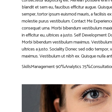
consectetur adipiscing elit. Aenean posuere enim 
blandit et sem eu, faucibus efficitur augue. Quisqu
semper, tortor ipsum euismod mauris, a facilisis ex
molestie purus vestibulum. Contact Me Experienc
consequat urna. Morbi bibendum vestibulum maximu
in efficitur eu, ultrices a justo. Self Development 
Morbi bibendum vestibulum maximus. Vestibulum ut n
ultrices a justo. Sociality Donec sed odio tempor,
maximus. Vestibulum ut nibh ex. Quisque nulla ante, t
SkillsManagement 90%Analytics 75%Consultatio